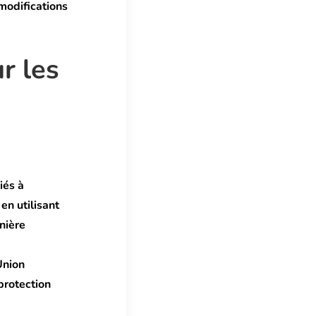
modifications
r les
iés à
 en utilisant
nière
Union
protection