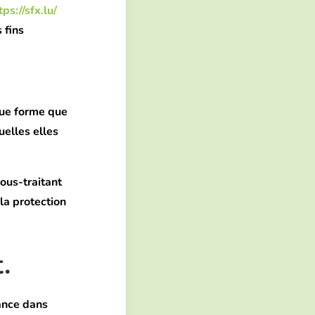
tps://sfx.lu/
 fins
que forme que
uelles elles
ous-traitant
la protection
.
ance dans