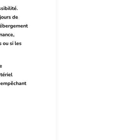
sibilité.
 jours de
d’hébergement
enance,
 ou si les
e
tériel
u empêchant