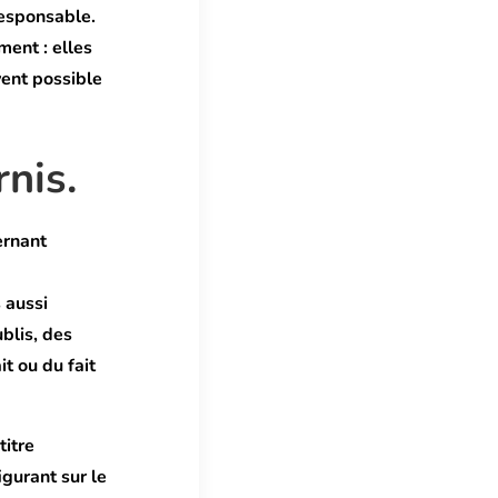
esponsable.
ent : elles
uvent possible
rnis.
ernant
 aussi
blis, des
it ou du fait
titre
igurant sur le