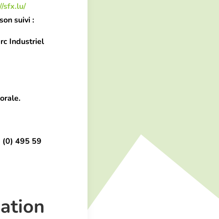
//sfx.lu/
son suivi :
c Industriel
orale.
 (0) 495 59
sation