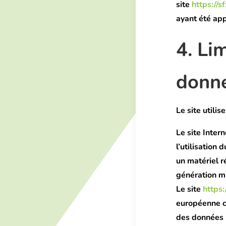
site
https://sf
ayant été app
4. Li
donné
Le site utilis
Le site Inter
l’utilisation 
un matériel r
génération mi
Le site
https:
européenne c
des données 