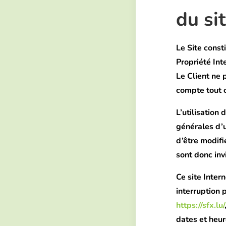
du si
Le Site const
Propriété Int
Le Client ne 
compte tout o
L’utilisation 
générales d’u
d’être modifi
sont donc inv
Ce site Inter
interruption 
https://sfx.lu/
dates et heur