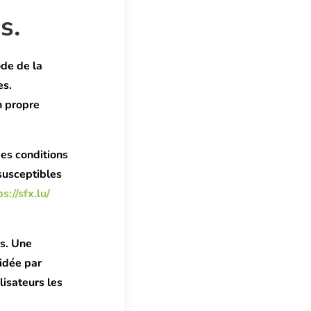
s.
ode de la
es.
n propre
des conditions
 susceptibles
ps://sfx.lu/
rs. Une
cidée par
lisateurs les