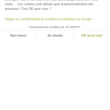
visite... Les cookies sont utilisés pour la personnalisation des
Première Avenue, 171 4040 Herstal, Belgique

annonces. C'est OK pour vous ?
Règles de confidentialité et conditions d’utilisation de Google

info@sfx.be
Consentements certifiés par
Non merci
Je choisis
OK pour moi

+32 42 77 88 08
Plateforme de Gestion du Consentement : Personnalisez vos Options
Axeptio consent
Notre plateforme vous permet d'adapter et de gérer vos paramètres de 


